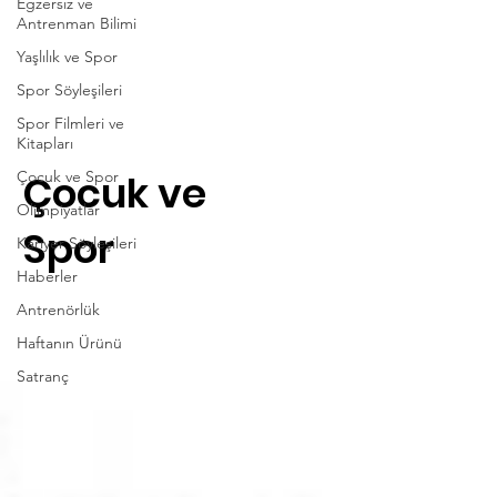
Egzersiz ve
Antrenman Bilimi
Yaşlılık ve Spor
Spor Söyleşileri
Spor Filmleri ve
Kitapları
Çocuk ve
Çocuk ve Spor
Olimpiyatlar
Spor
Kariyer Söyleşileri
Haberler
Antrenörlük
Haftanın Ürünü
Satranç