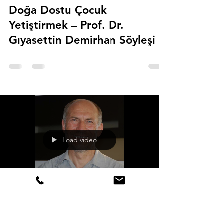
Erman Üsküdarlı
20 Nis 2025
0 dakikada okunur
Doğa Dostu Çocuk
Yetiştirmek – Prof. Dr.
Gıyasettin Demirhan Söyleşi
Load video