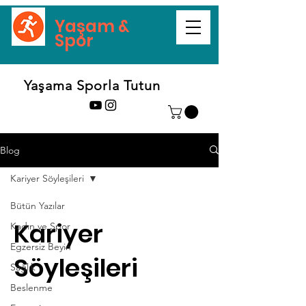
Yaşam &
Spor
Yaşama Sporla Tutun
Blog
Kariyer Söyleşileri
Bütün Yazılar
Kariyer
Kadın ve Spor
Egzersiz Beyin
Söyleşileri
Sağlık
Beslenme