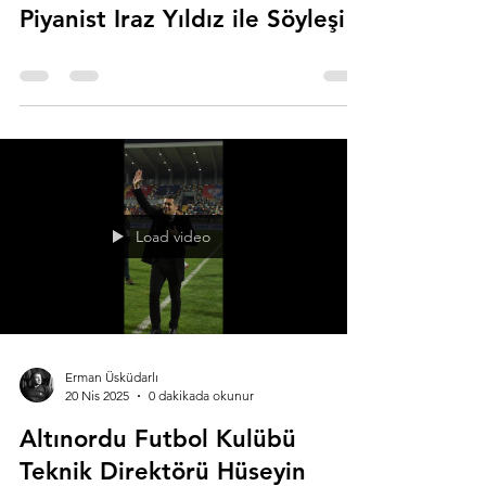
Piyanist Iraz Yıldız ile Söyleşi
Load video
Erman Üsküdarlı
20 Nis 2025
0 dakikada okunur
Altınordu Futbol Kulübü
Teknik Direktörü Hüseyin