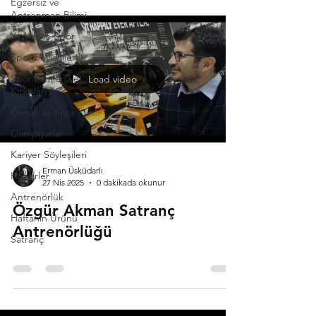
Egzersiz ve
Antrenman Bilimi
Yaşlılık ve Spor
Spor Söyleşileri
Spor Filmleri ve
Load video
Kitapları
Çocuk ve Spor
Olimpiyatlar
Kariyer Söyleşileri
Erman Üsküdarlı
Haberler
27 Nis 2025
0 dakikada okunur
Antrenörlük
Özgür Akman Satranç
Haftanın Ürünü
Antrenörlüğü
Satranç