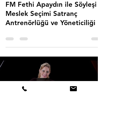
FM Fethi Apaydın ile Söyleşi
Meslek Seçimi Satranç
Antrenörlüğü ve Yöneticiliği
Load video
Erman Üsküdarlı
20 Nis 2025
0 dakikada okunur