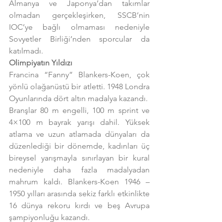
Almanya ve Japonya’dan takımlar 
olmadan gerçekleşirken, SSCB’nin 
IOC’ye bağlı olmaması nedeniyle 
Sovyetler Birliği’nden sporcular da 
katılmadı.
Olimpiyatın Yıldızı
Francina “Fanny” Blankers-Koen, çok 
yönlü olağanüstü bir atletti. 1948 Londra 
Oyunlarında dört altın madalya kazandı.  
Branşlar 80 m engelli, 100 m sprint ve 
4×100 m bayrak yarışı dahil. Yüksek 
atlama ve uzun atlamada dünyaları da 
düzenlediği bir dönemde, kadınları üç 
bireysel yarışmayla sınırlayan bir kural 
nedeniyle daha fazla madalyadan 
mahrum kaldı. Blankers-Koen 1946 – 
1950 yılları arasında sekiz farklı etkinlikte 
16 dünya rekoru kırdı ve beş Avrupa 
şampiyonluğu kazandı.