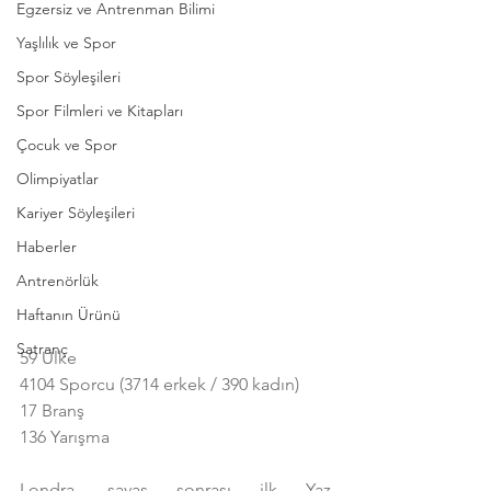
Egzersiz ve Antrenman Bilimi
Yaşlılık ve Spor
Spor Söyleşileri
Spor Filmleri ve Kitapları
Çocuk ve Spor
Olimpiyatlar
Kariyer Söyleşileri
Haberler
Antrenörlük
Haftanın Ürünü
Satranç
59 Ülke
4104 Sporcu (3714 erkek / 390 kadın)
17 Branş
136 Yarışma
Londra, savaş sonrası ilk Yaz 