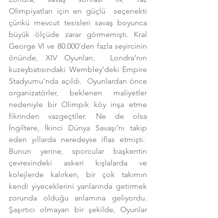
Olimpiyatları için en güçlü  seçenekti 
çünkü mevcut tesisleri savaş boyunca 
büyük ölçüde zarar görmemişti. Kral 
George VI ve 80.000’den fazla seyircinin 
önünde, XIV Oyunları,  Londra’nın 
kuzeybatısındaki Wembley’deki Empire 
Stadyumu’nda açıldı.  Oyunlardan önce 
organizatörler, beklenen maliyetler 
nedeniyle bir Olimpik köy inşa etme 
fikrinden vazgeçtiler. Ne de olsa 
İngiltere, İkinci Dünya Savaşı’nı takip 
eden yıllarda neredeyse iflas etmişti.  
Bunun yerine, sporcular başkentin 
çevresindeki askeri kışlalarda ve 
kolejlerde kalırken, bir çok takımın 
kendi yiyeceklerini yanlarında getirmek 
zorunda olduğu anlamına geliyordu. 
Şaşırtıcı olmayan bir şekilde, Oyunlar 