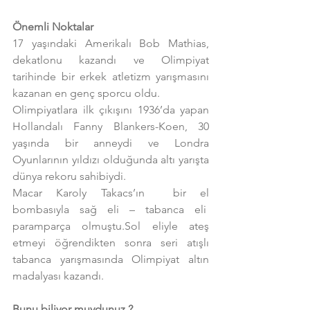
Önemli Noktalar
17 yaşındaki Amerikalı Bob Mathias, 
dekatlonu kazandı ve Olimpiyat 
tarihinde bir erkek atletizm yarışmasını 
kazanan en genç sporcu oldu.
Olimpiyatlara ilk çıkışını 1936’da yapan 
Hollandalı Fanny Blankers-Koen, 30 
yaşında bir anneydi ve Londra 
Oyunlarının yıldızı olduğunda altı yarışta 
dünya rekoru sahibiydi.
Macar Karoly Takacs’ın  bir el 
bombasıyla sağ eli – tabanca eli  
paramparça olmuştu.Sol eliyle ateş 
etmeyi öğrendikten sonra seri atışlı 
tabanca yarışmasında Olimpiyat altın 
madalyası kazandı.
Bunu biliyor muydunuz ?