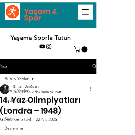
Yaşam &
Spor
Yaşama Sporla Tutun
Yazı
Bütün Yazılar
Erman Üsküdarlı
Bütün Yazılar
20 Nis 2025
2 dakikada okunur
14. Yaz Olimpiyatları
Kadın ve Spor
(Londra – 1948)
Egzersiz Beyin
Sağlık
Güncelleme tarihi:
22 Nis 2025
Beslenme