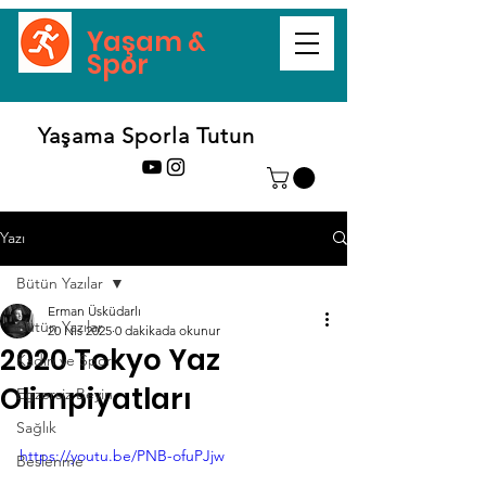
Yaşam &
Spor
Yaşama Sporla Tutun
Yazı
Bütün Yazılar
Erman Üsküdarlı
Bütün Yazılar
20 Nis 2025
0 dakikada okunur
2020 Tokyo Yaz
Kadın ve Spor
Olimpiyatları
Egzersiz Beyin
Sağlık
https://youtu.be/PNB-ofuPJjw
Beslenme