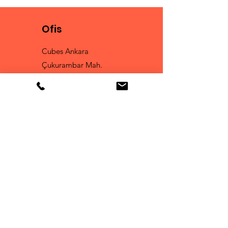
Ofis
Cubes Ankara
Çukurambar Mah.
Malcolm X Caddesi
A 1 Blok No : 16
Çankaya
Tel:
0 530 168 49 78
Fun Club
İşbirliği ve Yeni İçeriklerden
Haberdar Olmak İçin