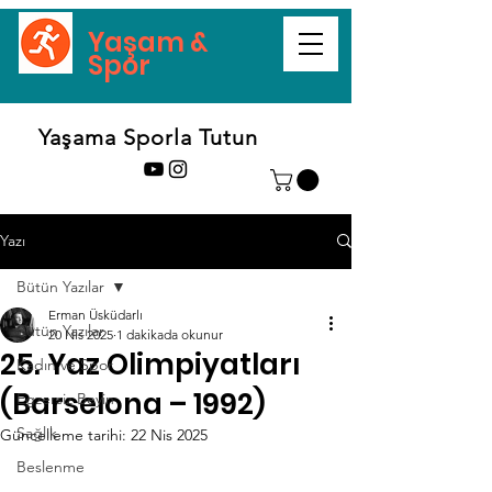
Yaşam &
Spor
Yaşama Sporla Tutun
Yazı
Bütün Yazılar
Erman Üsküdarlı
Bütün Yazılar
20 Nis 2025
1 dakikada okunur
25. Yaz Olimpiyatları
Kadın ve Spor
(Barselona – 1992)
Egzersiz Beyin
Sağlık
Güncelleme tarihi:
22 Nis 2025
Beslenme