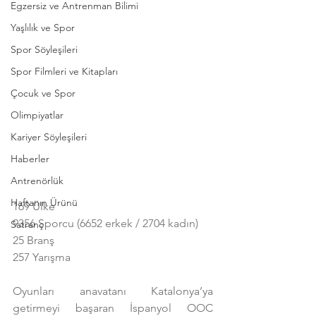
Egzersiz ve Antrenman Bilimi
Yaşlılık ve Spor
Spor Söyleşileri
Spor Filmleri ve Kitapları
Çocuk ve Spor
Olimpiyatlar
Kariyer Söyleşileri
Haberler
Antrenörlük
Haftanın Ürünü
169 Ülke
9356 Sporcu (6652 erkek / 2704 kadın)
Satranç
25 Branş
257 Yarışma
Oyunları anavatanı Katalonya’ya 
getirmeyi başaran İspanyol OOC 