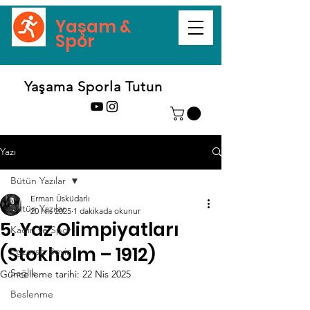
Yaşam &
Spor
Yaşama Sporla Tutun
Yazı
Bütün Yazılar
Erman Üsküdarlı
Bütün Yazılar
20 Nis 2025
1 dakikada okunur
5. Yaz Olimpiyatları
Kadın ve Spor
(Stokholm – 1912)
Egzersiz Beyin
Sağlık
Güncelleme tarihi:
22 Nis 2025
Beslenme