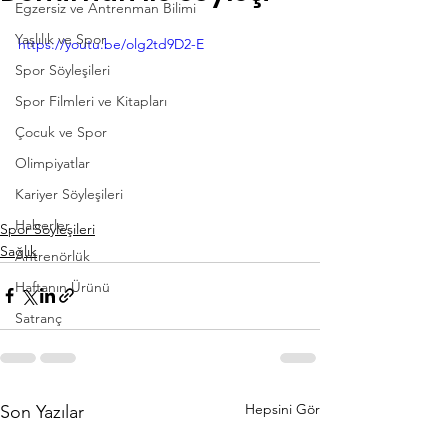
Egzersiz ve Antrenman Bilimi
Yaşlılık ve Spor
https://youtu.be/olg2td9D2-E
Spor Söyleşileri
Spor Filmleri ve Kitapları
Çocuk ve Spor
Olimpiyatlar
Kariyer Söyleşileri
Haberler
Spor Söyleşileri
Sağlık
Antrenörlük
Haftanın Ürünü
Satranç
Hepsini Gör
Son Yazılar