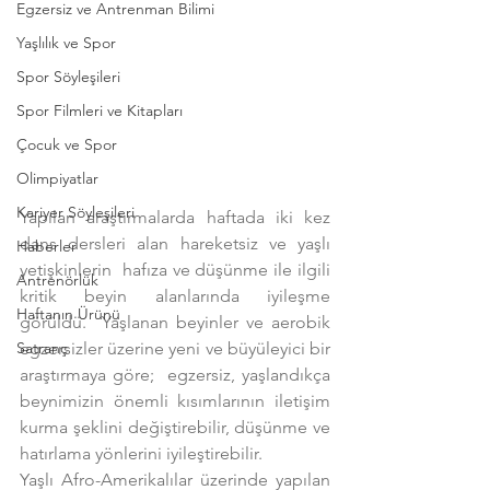
Egzersiz ve Antrenman Bilimi
Yaşlılık ve Spor
Spor Söyleşileri
Spor Filmleri ve Kitapları
Çocuk ve Spor
Olimpiyatlar
Kariyer Söyleşileri
Yapılan araştırmalarda haftada iki kez 
dans dersleri alan hareketsiz ve yaşlı 
Haberler
yetişkinlerin  hafıza ve düşünme ile ilgili 
Antrenörlük
kritik beyin alanlarında iyileşme 
Haftanın Ürünü
görüldü.  Yaşlanan beyinler ve aerobik 
Satranç
egzersizler üzerine yeni ve büyüleyici bir 
araştırmaya göre;  egzersiz, yaşlandıkça 
beynimizin önemli kısımlarının iletişim 
kurma şeklini değiştirebilir, düşünme ve 
hatırlama yönlerini iyileştirebilir.
Yaşlı Afro-Amerikalılar üzerinde yapılan 