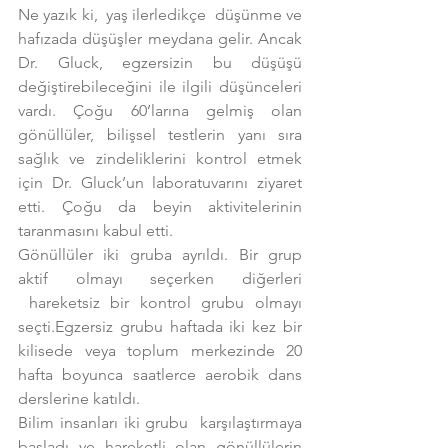
Ne yazık ki,  yaş ilerledikçe  düşünme ve 
hafızada düşüşler meydana gelir. Ancak 
Dr. Gluck, egzersizin bu düşüşü 
değiştirebileceğini ile ilgili düşünceleri 
vardı. Çoğu 60’larına gelmiş olan 
gönüllüler, bilişsel testlerin yanı sıra 
sağlık ve zindeliklerini kontrol etmek 
için Dr. Gluck’un laboratuvarını ziyaret 
etti. Çoğu da beyin aktivitelerinin 
taranmasını kabul etti.
Gönüllüler iki gruba ayrıldı. Bir grup 
aktif olmayı seçerken diğerleri 
 hareketsiz bir kontrol grubu olmayı 
seçti.Egzersiz grubu haftada iki kez bir 
kilisede veya toplum merkezinde 20 
hafta boyunca saatlerce aerobik dans 
derslerine katıldı.
Bilim insanları iki grubu  karşılaştırmaya 
başladı ve hareketli olan gönüllülerin 