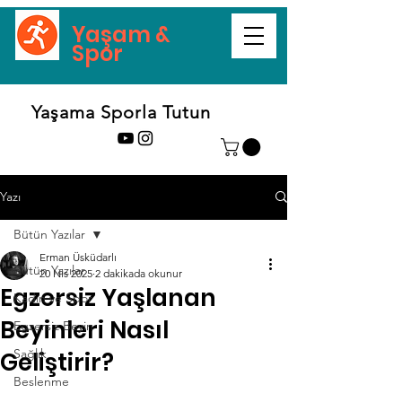
Yaşam &
Spor
Yaşama Sporla Tutun
Yazı
Bütün Yazılar
Erman Üsküdarlı
Bütün Yazılar
20 Nis 2025
2 dakikada okunur
Egzersiz Yaşlanan
Kadın ve Spor
Beyinleri Nasıl
Egzersiz Beyin
Sağlık
Geliştirir?
Beslenme