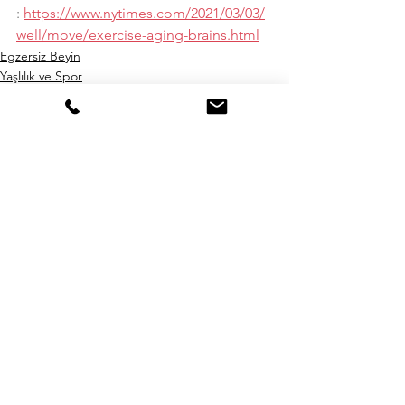
: 
https://www.nytimes.com/2021/03/03/
well/move/exercise-aging-brains.html
Egzersiz Beyin
Yaşlılık ve Spor
Sağlık
Hepsini Gör
Son Yazılar