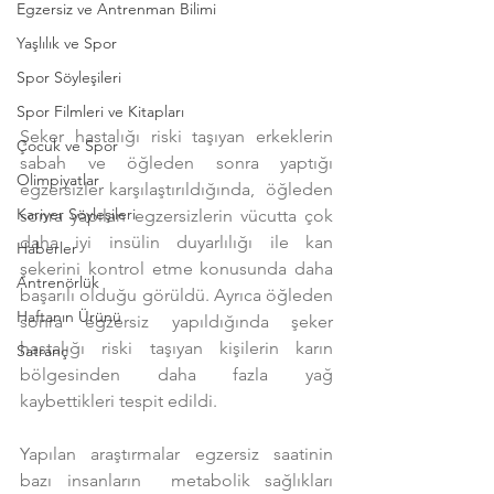
Egzersiz ve Antrenman Bilimi
Yaşlılık ve Spor
Spor Söyleşileri
Spor Filmleri ve Kitapları
Şeker hastalığı riski taşıyan erkeklerin 
Çocuk ve Spor
sabah ve öğleden sonra yaptığı 
Olimpiyatlar
egzersizler karşılaştırıldığında,  öğleden 
Kariyer Söyleşileri
sonra yapılan egzersizlerin vücutta çok 
daha iyi insülin duyarlılığı ile kan 
Haberler
şekerini kontrol etme konusunda daha 
Antrenörlük
başarılı olduğu görüldü. Ayrıca öğleden 
Haftanın Ürünü
sonra egzersiz yapıldığında şeker 
hastalığı riski taşıyan kişilerin karın 
Satranç
bölgesinden daha fazla yağ 
kaybettikleri tespit edildi.
Yapılan araştırmalar egzersiz saatinin 
bazı insanların  metabolik sağlıkları 