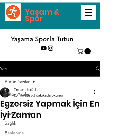
Yaşam &
Spor
Yaşama Sporla Tutun
Yazı
Bütün Yazılar
Erman Üsküdarlı
Bütün Yazılar
20 Nis 2025
3 dakikada okunur
Egzersiz Yapmak İçin En
Kadın ve Spor
İyi Zaman
Egzersiz Beyin
Sağlık
Beslenme