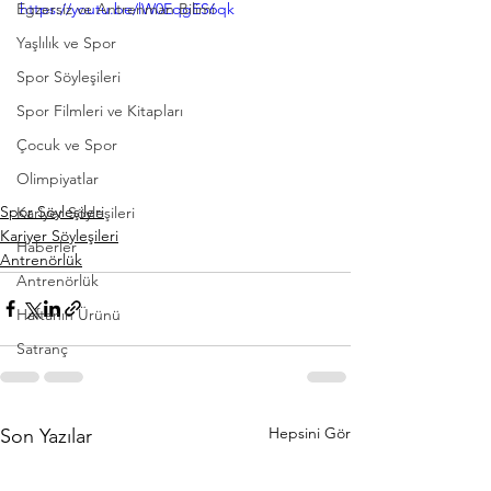
Egzersiz ve Antrenman Bilimi
https://youtu.be/lW0EqgES6qk
Yaşlılık ve Spor
Spor Söyleşileri
Spor Filmleri ve Kitapları
Çocuk ve Spor
Olimpiyatlar
Spor Söyleşileri
Kariyer Söyleşileri
Kariyer Söyleşileri
Haberler
Antrenörlük
Antrenörlük
Haftanın Ürünü
Satranç
Hepsini Gör
Son Yazılar