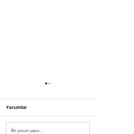
Yorumlar
Bir yorum yazın...
Eski Milli Basketbolcu
Johan Cruyff 