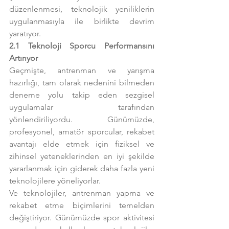
düzenlenmesi, teknolojik yeniliklerin 
uygulanmasıyla ile birlikte devrim 
yaratıyor.
2.1 Teknoloji Sporcu Performansını 
Artırıyor
Geçmişte, antrenman ve yarışma 
hazırlığı, tam olarak nedenini bilmeden 
deneme yolu takip eden sezgisel 
uygulamalar tarafından 
yönlendiriliyordu. Günümüzde, 
profesyonel, amatör sporcular, rekabet 
avantajı elde etmek için fiziksel ve 
zihinsel yeteneklerinden en iyi şekilde 
yararlanmak için giderek daha fazla yeni 
teknolojilere yöneliyorlar.
Ve teknolojiler, antrenman yapma ve 
rekabet etme biçimlerini temelden 
değiştiriyor. Günümüzde spor aktivitesi 