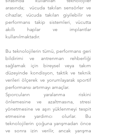
sırasında kullanılan teknolojiler 
arasında;  vücuda takılan sensörler ve 
cihazlar, vücuda takılan giyilebilir ve 
performans takip sistemleri, vücutta 
akıllı haplar ve implantlar 
kullanılmaktadır.
Bu teknolojilerin tümü, performans geri 
bildirimi ve antrenman rehberliği 
sağlamak için bireysel veya takım 
düzeyinde kondisyon, taktik ve teknik 
verileri ölçerek ve yorumlayarak sportif 
performansı artırmayı amaçlar.
Sporcuların yaralanma riskini 
önlemesine ve azaltmasına, stresi 
yönetmesine ve aşırı yüklenmeyi tespit 
etmesine yardımcı olurlar. Bu 
teknolojilerin çoğuna yarışmadan önce 
ve sonra izin verilir, ancak yarışma 