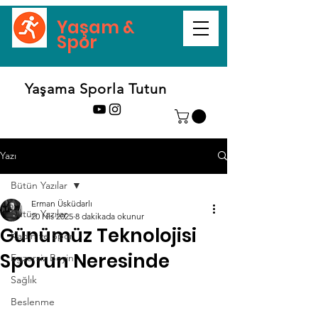
Yaşam &
Spor
Yaşama Sporla Tutun
Yazı
Bütün Yazılar
Erman Üsküdarlı
Bütün Yazılar
20 Nis 2025
8 dakikada okunur
Günümüz Teknolojisi
Kadın ve Spor
Sporun Neresinde
Egzersiz Beyin
Sağlık
Beslenme