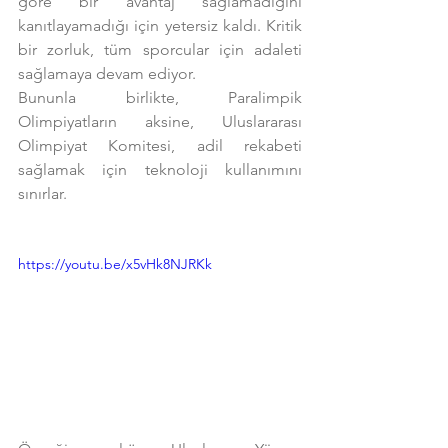
göre bir avantaj sağlamadığını 
kanıtlayamadığı için yetersiz kaldı. Kritik 
bir zorluk, tüm sporcular için adaleti 
sağlamaya devam ediyor.
Bununla birlikte, Paralimpik 
Olimpiyatların aksine, Uluslararası 
Olimpiyat Komitesi, adil rekabeti 
sağlamak için teknoloji kullanımını 
sınırlar.
https://youtu.be/x5vHk8NJRKk