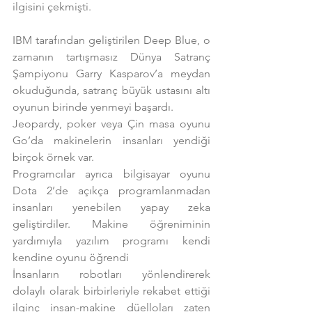
ilgisini çekmişti.
IBM tarafından geliştirilen Deep Blue, o 
zamanın tartışmasız Dünya Satranç 
Şampiyonu Garry Kasparov’a meydan 
okuduğunda, satranç büyük ustasını altı 
oyunun birinde yenmeyi başardı.
Jeopardy, poker veya Çin masa oyunu 
Go’da makinelerin insanları yendiği 
birçok örnek var.
Programcılar ayrıca bilgisayar oyunu 
Dota 2’de açıkça programlanmadan 
insanları yenebilen yapay zeka 
geliştirdiler. Makine öğreniminin 
yardımıyla yazılım programı kendi 
kendine oyunu öğrendi
İnsanların robotları yönlendirerek 
dolaylı olarak birbirleriyle rekabet ettiği 
ilginç insan-makine düelloları zaten 