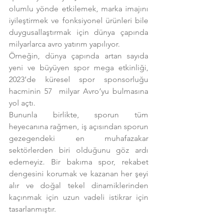
olumlu yönde etkilemek, marka imajını 
iyileştirmek ve fonksiyonel ürünleri bile 
duygusallaştırmak için dünya çapında 
milyarlarca avro yatırım yapılıyor.
Örneğin, dünya çapında artan sayıda 
yeni ve büyüyen spor mega etkinliği, 
2023’de küresel spor sponsorluğu 
hacminin 57  milyar Avro’yu bulmasına 
yol açtı.
Bununla birlikte, sporun tüm 
heyecanına rağmen, iş açısından sporun 
gezegendeki en muhafazakar 
sektörlerden biri olduğunu göz ardı 
edemeyiz. Bir bakıma spor, rekabet 
dengesini korumak ve kazanan her şeyi 
alır ve doğal tekel dinamiklerinden 
kaçınmak için uzun vadeli istikrar için 
tasarlanmıştır.