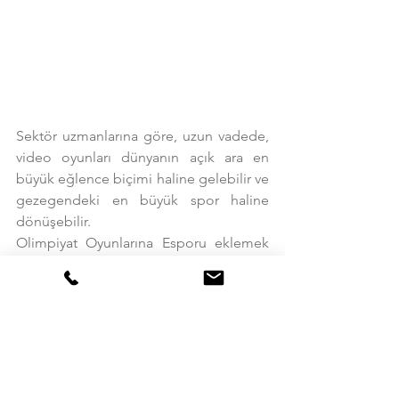
Sektör uzmanlarına göre, uzun vadede, 
video oyunları dünyanın açık ara en 
büyük eğlence biçimi haline gelebilir ve 
gezegendeki en büyük spor haline 
dönüşebilir.
Olimpiyat Oyunlarına Esporu eklemek 
biraz zaman meselesi gibi görünüyor. 
Görünüşe göre 2024’den itibaren Espor, 
Asya Oyunlarının resmi bir parçası 
olacak.
Drone yarışı gibi diğer sporlar, son 
yıllarda bir arka bahçe hobisinden 