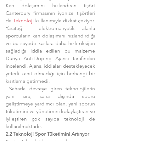
Kan dolaşımını hızlandıran tişört 
Canterbury firmasının iyonize tişörtleri 
de 
Teknoloji
 kullanımıyla dikkat çekiyor. 
Yarattığı  elektromanyetik alanla 
sporcuların kan dolaşımını hızlandırdığı 
ve bu sayede kaslara daha hızlı oksijen 
sağladığı iddia edilen bu malzeme 
Dünya Anti-Doping Ajansı tarafından 
incelendi. Ajans, iddiaları destekleyecek 
yeterli kanıt olmadığı için herhangi bir 
kısıtlama getirmedi.
 Sahada devreye giren teknolojilerin 
yanı sıra, saha dışında sporu 
geliştirmeye yardımcı olan, yani sporun 
tüketimini ve yönetimini kolaylaştıran ve 
iyileştiren çok sayıda teknoloji de 
kullanılmaktadır.
2.2 Teknoloji Spor Tüketimini Artırıyor