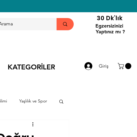
30 Dk'lık
Egzersizinizi
Yaptınız mı ?
KATEGORİLER
Giriş
limi
Yaşlılık ve Spor
ri
Haberler