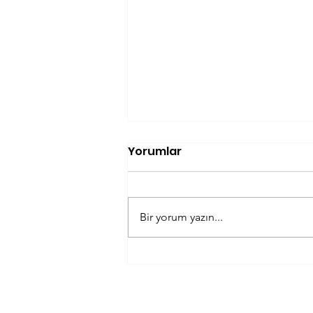
Yorumlar
Bir yorum yazın...
Mükemmel Şekerleme:
Ne Zaman, Nerede ve Ne
Kadar?