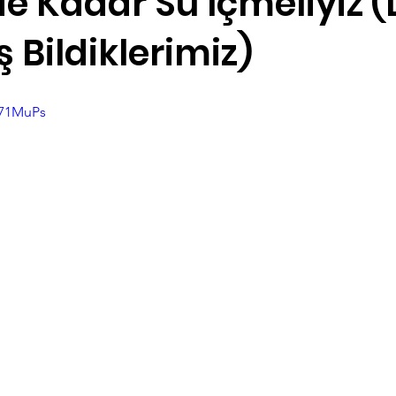
e Kadar Su İçmeliyiz 
ş Bildiklerimiz)
Satranç
z71MuPs