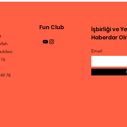
Yeni Gelişmeler
Fun Club
İşbirliği ve Y
a
Haberdar Olm
Mah.
Email
addesi
 16
 49 78