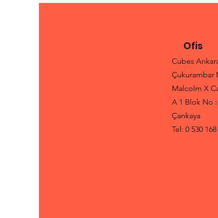
Ofis
Cubes Ankar
Çukurambar 
Malcolm X C
A 1 Blok No :
Çankaya
Tel: 0 530 168