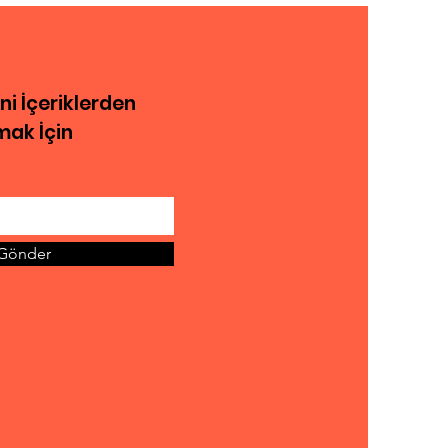
eni İçeriklerden
ak İçin
Gönder