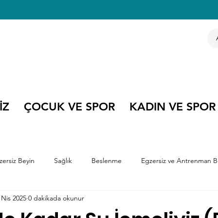
İZ
ÇOCUK VE SPOR
KADIN VE SPOR
zersiz Beyin
Sağlık
Beslenme
Egzersiz ve Antrenman Bi
 Nis 2025
0 dakikada okunur
e Kitapları
Çocuk ve Spor
Olimpiyatlar
Kariyer Söyleşile