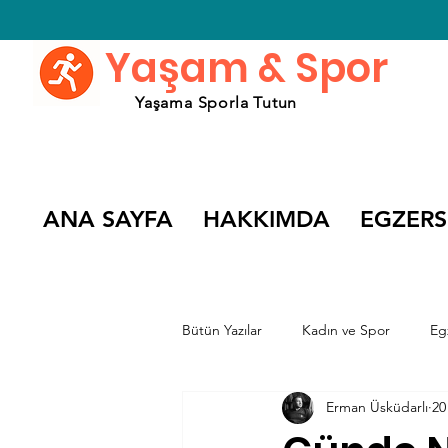
Yaşam & Spor
Yaşama Sporla Tutun
ANA SAYFA
HAKKIMDA
EGZERS
Bütün Yazılar
Kadın ve Spor
Eg
Erman Üsküdarlı
20
Spor Söyleşileri
Spor Filmleri v