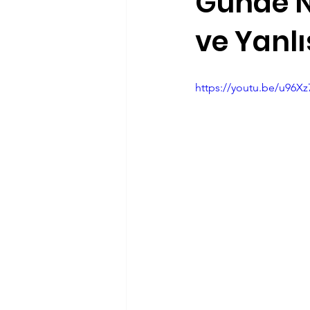
Günde N
ve Yanlı
Antrenörlük
Haftanın Ürünü
https://youtu.be/u96X