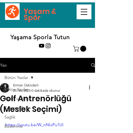
Yaşam &
Spor
Yaşama Sporla Tutun
Yazı
Bütün Yazılar
Erman Üsküdarlı
Bütün Yazılar
20 Nis 2025
0 dakikada okunur
Golf Antrenörlüğü
Kadın ve Spor
(Meslek Seçimi)
Egzersiz Beyin
Sağlık
https://youtu.be/W_nNIoPu1UI
Beslenme