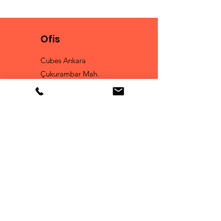
Ofis
Cubes Ankara
Çukurambar Mah.
Malcolm X Caddesi
A 1 Blok No : 16
Çankaya
Tel:
0 530 168 49 78
Fun Club
İşbirliği ve Yeni İçeriklerden
Haberdar Olmak İçin