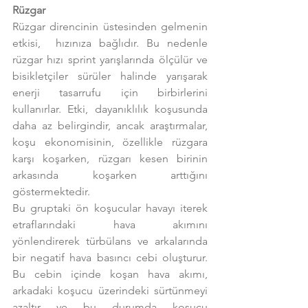
Rüzgar
Rüzgar direncinin üstesinden gelmenin 
etkisi,  hızınıza bağlıdır. Bu nedenle 
rüzgar hızı sprint yarışlarında ölçülür ve 
bisikletçiler sürüler halinde yarışarak 
enerji tasarrufu için birbirlerini 
kullanırlar. Etki, dayanıklılık koşusunda 
daha az belirgindir, ancak araştırmalar, 
koşu ekonomisinin, özellikle rüzgara 
karşı koşarken, rüzgarı kesen birinin 
arkasında koşarken arttığını 
göstermektedir.
Bu gruptaki ön koşucular havayı iterek 
etraflarındaki hava akımını 
yönlendirerek türbülans ve arkalarında 
bir negatif hava basıncı cebi oluşturur. 
Bu cebin içinde koşan hava akımı, 
arkadaki koşucu üzerindeki sürtünmeyi 
azaltır ve bu durumda koşucu 