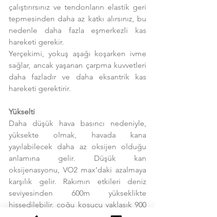
çalıştırırsınız ve tendonların elastik geri 
tepmesinden daha az katkı alırsınız, bu 
nedenle daha fazla eşmerkezli kas 
hareketi gerekir.
Yerçekimi, yokuş aşağı koşarken ivme 
sağlar, ancak yaşanan çarpma kuvvetleri 
daha fazladır ve daha eksantrik kas 
hareketi gerektirir.
Yükselti
Daha düşük hava basıncı nedeniyle, 
yüksekte olmak, havada kana 
yayılabilecek daha az oksijen olduğu 
anlamına gelir. Düşük kan 
oksijenasyonu, VO2 max’daki azalmaya 
karşılık gelir. Rakımın etkileri deniz 
seviyesinden 600m yükseklikte 
hissedilebilir, çoğu koşucu yaklaşık 900 
metreye kadar etkilenmese de 