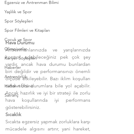
Egzersiz ve Antrenman Bilimi
Yaşlılık ve Spor
Spor Söyleşileri
Spor Filmleri ve Kitapları
Çocuk ve Spor
Hava Durumu
Olimpiyatlar
Antrenmanlarınızda ve yarışlarınızda 
kontrol edebileceğiniz pek çok şey 
Kariyer Söyleşileri
vardır, ancak hava durumu bunlardan 
Haberler
biri değildir ve performansınızı önemli 
Antrenörlük
ölçüde etkileyebilir. Bazı iklim koşulları 
ciddi tıbbi durumlara bile yol açabilir. 
Haftanın Ürünü
Ancak hazırlık ve iyi bir strateji ile zorlu 
Satranç
hava koşullarında iyi performans 
gösterebilirsiniz.
Sıcaklık
Sıcakta egzersiz yapmak zorluklara karşı 
mücadele algısını artırır, yani hareket, 