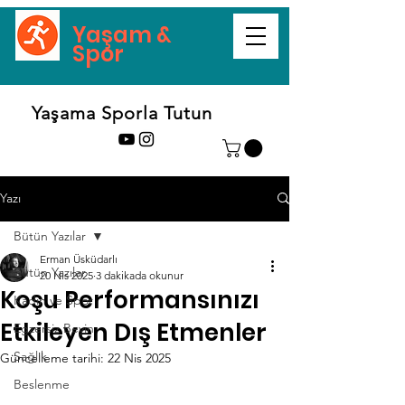
Yaşam &
Spor
Yaşama Sporla Tutun
Yazı
Bütün Yazılar
Erman Üsküdarlı
Bütün Yazılar
20 Nis 2025
3 dakikada okunur
Koşu Performansınızı
Kadın ve Spor
Etkileyen Dış Etmenler
Egzersiz Beyin
Sağlık
Güncelleme tarihi:
22 Nis 2025
Beslenme