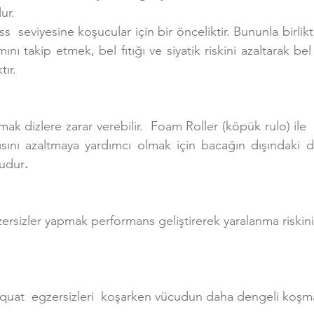
ur.
s  seviyesine koşucular için bir önceliktir. Bununla birlikte
ı takip etmek, bel fıtığı ve siyatik riskini azaltarak bel
tır.
ak dizlere zarar verebilir.  Foam Roller (köpük rulo) ile  
ısını azaltmaya yardımcı olmak için bacağın dışındaki 
ludur
.
ersizler yapmak performans geliştirerek yaralanma riskini 
squat  egzersizleri  koşarken vücudun daha dengeli koşma