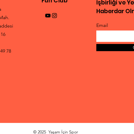
Fun Club
İşbirliği ve Y
a
Haberdar Olm
Mah.
Email
addesi
 16
 49 78
© 2025 Yaşam İçin Spor