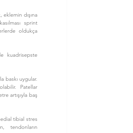
 eklemin dışına 
asılması sprint 
erlerde oldukça 
 kuadrisepste 
a baskı uygular. 
bilir. Patellar 
re artışıyla baş 
ial tibial stres 
 tendonların 