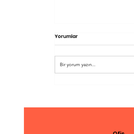
Yorumlar
Bir yorum yazın...
Mükemmel Şekerleme:
Ne Zaman, Nerede ve Ne
Kadar?
Ofis