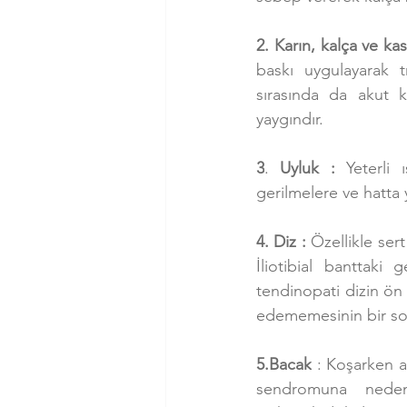
2. Karın, kalça ve kas
baskı uygulayarak tr
sırasında da akut ka
yaygındır.
3
. 
Uyluk : 
Yeterli
gerilmelere ve hatta y
4. Diz :
 Özellikle ser
İliotibial banttaki 
tendinopati dizin ön 
edememesinin bir s
5.Bacak
 : Koşarken a
sendromuna neden 