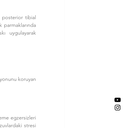
osterior tibial 
k parmaklarında 
kı uygulayarak 
yonunu koruyan 
e egzersizleri 
vlardaki stresi 