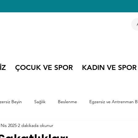
İZ
ÇOCUK VE SPOR
KADIN VE SPOR
zersiz Beyin
Sağlık
Beslenme
Egzersiz ve Antrenman Bi
 Nis 2025
2 dakikada okunur
e Kitapları
Çocuk ve Spor
Olimpiyatlar
Kariyer Söyleşile