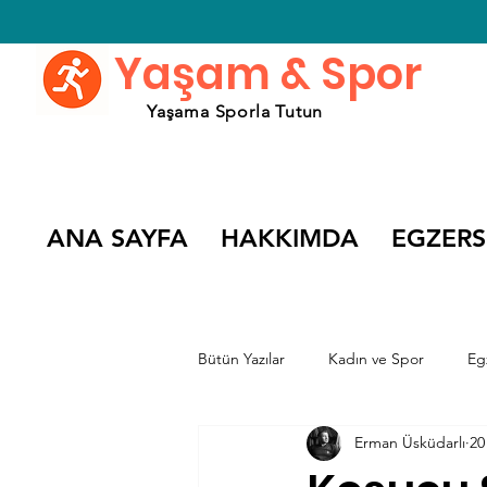
Yaşam & Spor
Yaşama Sporla Tutun
ANA SAYFA
HAKKIMDA
EGZERS
Bütün Yazılar
Kadın ve Spor
Eg
Erman Üsküdarlı
20
Spor Söyleşileri
Spor Filmleri v