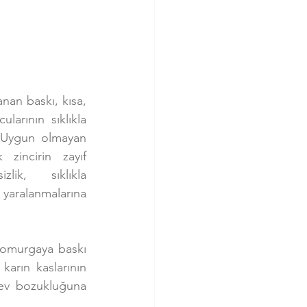
nan baskı, kısa, 
arının sıklıkla 
 Uygun olmayan 
 zincirin zayıf 
lik,  sıklıkla 
yaralanmalarına 
 omurgaya baskı 
karın kaslarının 
lev bozukluğuna 