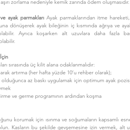
 aşırı zorlama nedeniyle kemik zarında ödem oluşmasıdır.
 ve ayak parmakları
 Ayak parmaklarından itme hareketi, p
una dönüşerek ayak bileğinin iç kısmında ağrıya ve aya
abilir. Ayrıca koşarken alt uzuvlara daha fazla bas
abilir.
İçin
rı sırasında üç kilit alana odaklanmalıdır:
rak artırma (her hafta yüzde 10’u rehber olarak);
 olduğunca az baskı uygulamak için optimum ayak pozis
iymek
dirme ve germe programının ardından koşma
unu korumak için ısınma ve soğumaların kapsamlı esnem
lun. Kasların bu şekilde gevşemesine izin vermek, alt uzu