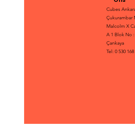
Cubes Ankar
Çukurambar 
Malcolm X C
A 1 Blok No :
Çankaya
Tel: 0 530 168