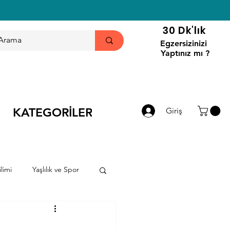
30 Dk'lık
Egzersizinizi
Yaptınız mı ?
KATEGORİLER
Giriş
limi
Yaşlılık ve Spor
ri
Haberler