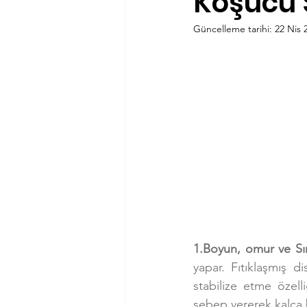
Koşucu S
Güncelleme tarihi:
22 Nis 
Antrenörlük
Haftanın Ürünü
1.Boyun, omur ve Sır
yapar. Fıtıklaşmış di
stabilize etme özell
sebep vererek kalça 