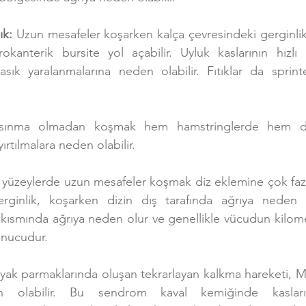
ık: 
Uzun mesafeler koşarken kalça çevresindeki gerginlik,
okanterik bursite yol açabilir. Uyluk kaslarının hızlı k
sık yaralanmalarına neden olabilir. Fıtıklar da sprint
 ısınma olmadan koşmak hem hamstringlerde hem de
ırtılmalara neden olabilir.
t yüzeylerde uzun mesafeler koşmak diz eklemine çok fazl
gerginlik, koşarken dizin dış tarafında ağrıya neden ola
kısmında ağrıya neden olur ve genellikle vücudun kilomet
onucudur.
yak parmaklarında oluşan tekrarlayan kalkma hareketi, Med
olabilir. Bu sendrom kaval kemiğinde kasların,