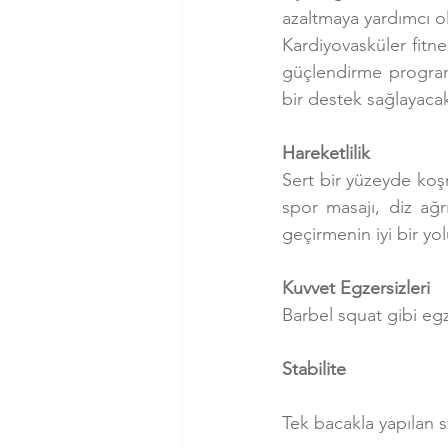
azaltmaya yardımcı ol
Kardiyovasküler fitnes
güçlendirme programın
bir destek sağlayacak
Hareketlilik
Sert bir yüzeyde koşm
spor masajı, diz ağr
geçirmenin iyi bir yo
Kuvvet Egzersizleri
Barbel squat gibi egz
Stabilite
Tek bacakla yapılan 