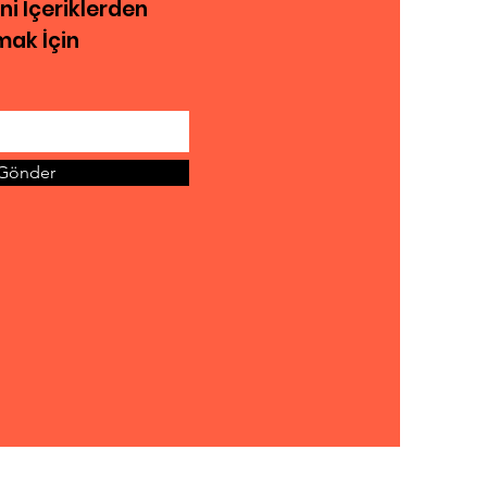
eni İçeriklerden
ak İçin
Gönder