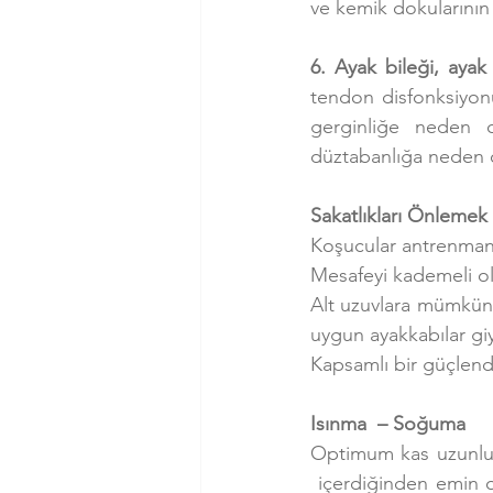
ve kemik dokularının
6. Ayak bileği, ayak
tendon disfonksiyon
gerginliğe neden ol
düztabanlığa neden ol
Sakatlıkları Önlemek 
Koşucular antrenmanla
Mesafeyi kademeli ola
Alt uzuvlara mümkün
uygun ayakkabılar g
Kapsamlı bir güçlen
Isınma  – Soğuma
Optimum kas uzunluğ
 içerdiğinden emin o