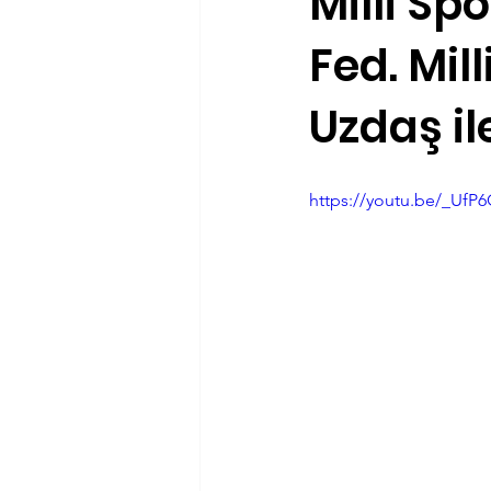
Milli Sp
Fed. Mil
Antrenörlük
Haftanın Ürünü
Uzdaş il
https://youtu.be/_UfP6