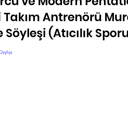
orcu ve Modern Pentat
li Takım Antrenörü Mur
Satranç
e Söyleşi (Atıcılık Spor
Ozyhjs