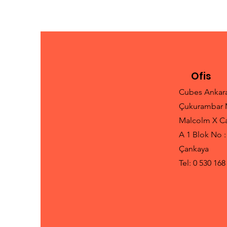
Antrenörlüğü
Ofis
Cubes Ankar
Çukurambar 
Malcolm X C
A 1 Blok No :
Çankaya
Tel: 0 530 168