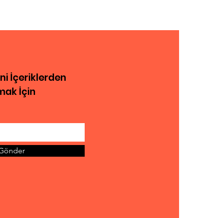
rlanır ?
eni İçeriklerden
ak İçin
Gönder