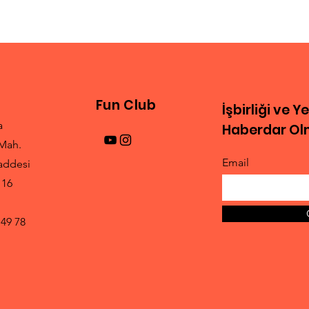
Tunç Girgin İle Söyleşi
Hazı
Fun Club
İşbirliği ve Y
a
Haberdar Olm
Mah.
Email
addesi
 16
 49 78