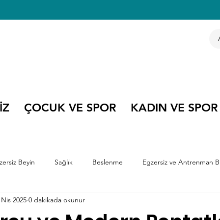
İZ
ÇOCUK VE SPOR
KADIN VE SPOR
zersiz Beyin
Sağlık
Beslenme
Egzersiz ve Antrenman Bi
 Nis 2025
0 dakikada okunur
e Kitapları
Çocuk ve Spor
Olimpiyatlar
Kariyer Söyleşile