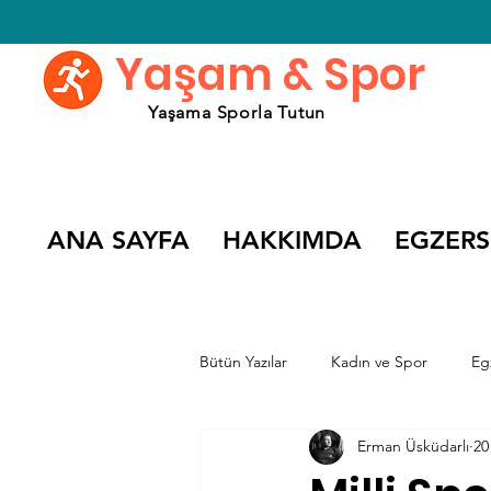
Yaşam & Spor
Yaşama Sporla Tutun
ANA SAYFA
HAKKIMDA
EGZERS
Bütün Yazılar
Kadın ve Spor
Eg
Erman Üsküdarlı
20
Spor Söyleşileri
Spor Filmleri v