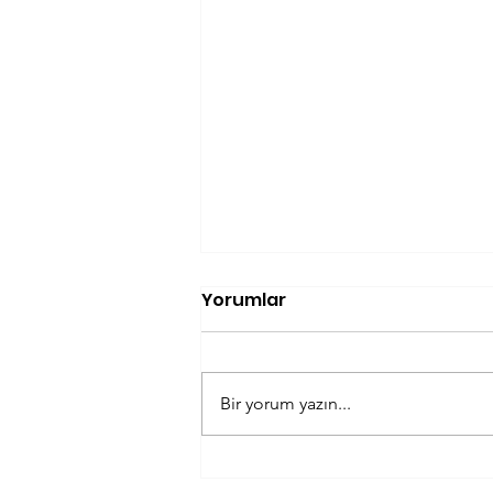
Yorumlar
Bir yorum yazın...
Özgür Akman Satranç