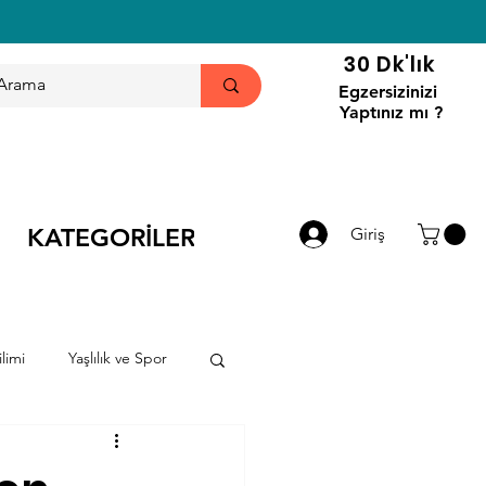
30 Dk'lık
Egzersizinizi
Yaptınız mı ?
KATEGORİLER
Giriş
limi
Yaşlılık ve Spor
ri
Haberler