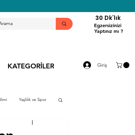
30 Dk'lık
Egzersizinizi
Yaptınız mı ?
KATEGORİLER
Giriş
limi
Yaşlılık ve Spor
ri
Haberler