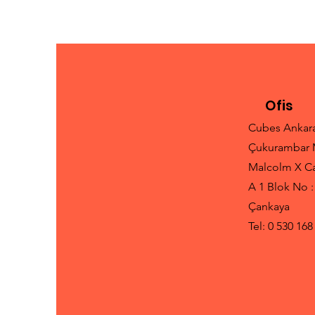
Antrenörlüğü
Ofis
Cubes Ankar
Çukurambar 
Malcolm X C
A 1 Blok No :
Çankaya
Tel: 0 530 168