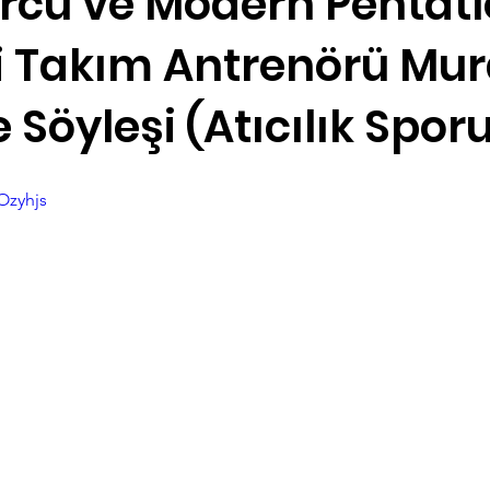
orcu ve Modern Pentat
li Takım Antrenörü Mur
Satranç
e Söyleşi (Atıcılık Spor
Ozyhjs