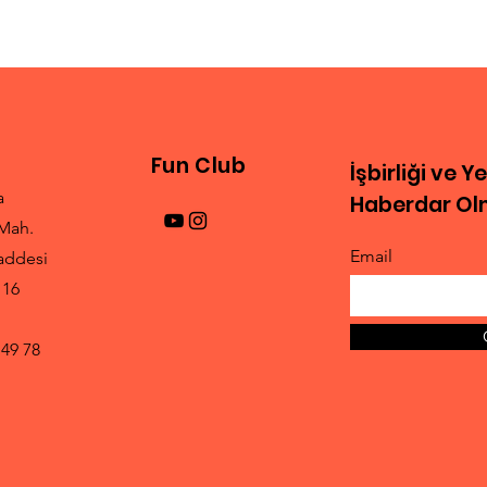
Tunç Girgin İle Söyleşi
Oyu
Fun Club
İşbirliği ve Y
a
Haberdar Olm
Mah.
Email
addesi
 16
 49 78