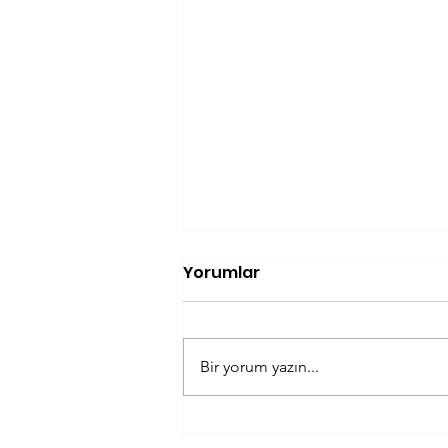
Yorumlar
Bir yorum yazın...
Özgür Akman Satranç