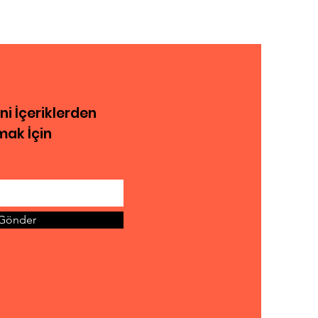
num”
eni İçeriklerden
ak İçin
Gönder