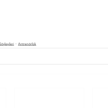
öyleşileri
Antrenörlük