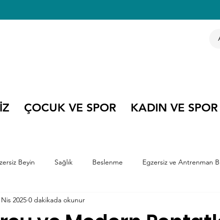
İZ
ÇOCUK VE SPOR
KADIN VE SPOR
zersiz Beyin
Sağlık
Beslenme
Egzersiz ve Antrenman Bi
 Nis 2025
0 dakikada okunur
e Kitapları
Çocuk ve Spor
Olimpiyatlar
Kariyer Söyleşile