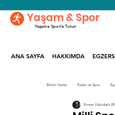
Yaşam & Spor
Yaşama Sporla Tutun
ANA SAYFA
HAKKIMDA
EGZERS
Bütün Yazılar
Kadın ve Spor
Eg
Erman Üsküdarlı
20
Spor Söyleşileri
Spor Filmleri v