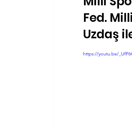
Milli Sp
Fed. Mil
Antrenörlük
Haftanın Ürünü
Uzdaş il
https://youtu.be/_UfP6