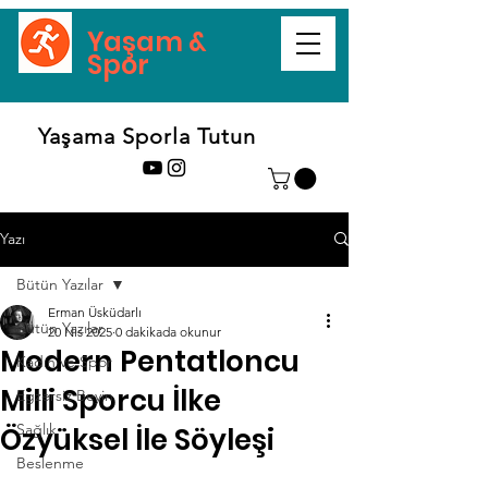
Yaşam &
Spor
Yaşama Sporla Tutun
Yazı
Bütün Yazılar
Erman Üsküdarlı
Bütün Yazılar
20 Nis 2025
0 dakikada okunur
Modern Pentatloncu
Kadın ve Spor
Milli Sporcu İlke
Egzersiz Beyin
Sağlık
Özyüksel İle Söyleşi
Beslenme