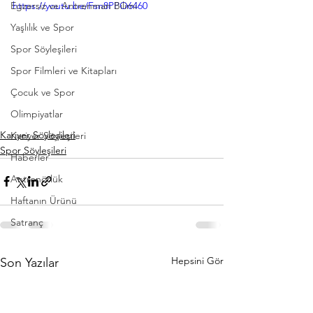
Egzersiz ve Antrenman Bilimi
https://youtu.be/Fsn8PPO6460
Yaşlılık ve Spor
Spor Söyleşileri
Spor Filmleri ve Kitapları
Çocuk ve Spor
Olimpiyatlar
Kariyer Söyleşileri
Kariyer Söyleşileri
Spor Söyleşileri
Haberler
Antrenörlük
Haftanın Ürünü
Satranç
Hepsini Gör
Son Yazılar