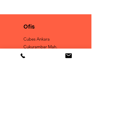
Ofis
Cubes Ankara
Çukurambar Mah.
Malcolm X Caddesi
A 1 Blok No : 16
Çankaya
Tel:
0 530 168 49 78
Fun Club
İşbirliği ve Yeni İçeriklerden