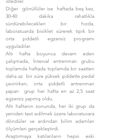
istediler.
Diğer  gönüllüler ise  haftada beş kez, 
30-40 dakika rahatlıkla 
sürdürebilecekleri bir hızda, 
laboratuarda bisiklet sürerek tipik bir 
orta şiddetli egzersiz programı 
uyguladılar.
Altı hafta boyunca devam eden 
çalışmada, İnterval antrenman grubu 
toplamda haftada toplamda bir saatten 
daha az  bir süre yüksek şiddetle pedal 
çevirirken, orta şiddetli antrenman 
yapan  grup her hafta en az 2,5 saat 
egzersiz yapmış oldu.
Altı haftanın sonunda, her iki grup da 
yeniden test edilmek üzere laboratuvara 
döndüler ve ardından bilim adamları 
ölçümleri gerçekleştirdi.
Araştırmaya katılanların hepsi eski 