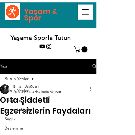
Yaşam &
Spor
Yaşama Sporla Tutun
Yazı
Bütün Yazılar
Erman Üsküdarlı
Bütün Yazılar
20 Nis 2025
3 dakikada okunur
Orta Şiddetli
Kadın ve Spor
Egzersizlerin Faydaları
Egzersiz Beyin
Sağlık
Beslenme