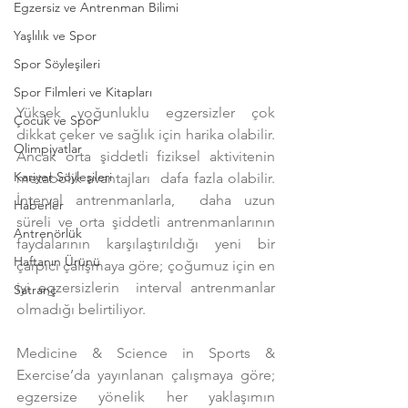
Egzersiz ve Antrenman Bilimi
Yaşlılık ve Spor
Spor Söyleşileri
Spor Filmleri ve Kitapları
Yüksek yoğunluklu egzersizler çok 
Çocuk ve Spor
dikkat çeker ve sağlık için harika olabilir. 
Olimpiyatlar
Ancak orta şiddetli fiziksel aktivitenin 
Kariyer Söyleşileri
metabolik avantajları  dafa fazla olabilir. 
İnterval antrenmanlarla,  daha uzun 
Haberler
süreli ve orta şiddetli antrenmanlarının 
Antrenörlük
faydalarının karşılaştırıldığı yeni bir 
Haftanın Ürünü
çarpıcı çalışmaya göre; çoğumuz için en 
iyi egzersizlerin  interval antrenmanlar 
Satranç
olmadığı belirtiliyor.
Medicine & Science in Sports & 
Exercise’da yayınlanan çalışmaya göre; 
egzersize yönelik her yaklaşımın 