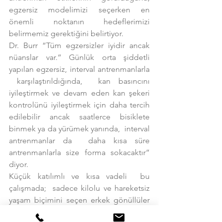
egzersiz modelimizi seçerken en 
önemli noktanın hedeflerimizi 
belirmemiz gerektiğini belirtiyor.
Dr. Burr “Tüm egzersizler iyidir ancak 
nüanslar var.” Günlük orta şiddetli 
yapılan egzersiz, interval antrenmanlarla 
 karşılaştırıldığında,  kan basıncını 
iyileştirmek ve devam eden kan şekeri 
kontrolünü iyileştirmek için daha tercih 
edilebilir ancak saatlerce bisiklete 
binmek ya da yürümek yanında,  interval 
antrenmanlar da  daha kısa süre 
antrenmanlarla size forma sokacaktır” 
diyor.
Küçük katılımlı ve kısa vadeli  bu 
çalışmada;  sadece kilolu ve hareketsiz 
yaşam biçimini seçen erkek gönüllüler 
kullanıldı. Bu nedenle bulguların herkes 