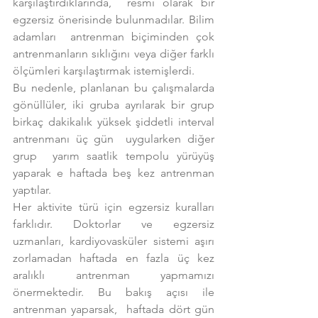
karşılaştırdıklarında,  resmi olarak bir 
egzersiz önerisinde bulunmadılar. Bilim 
adamları  antrenman biçiminden çok 
antrenmanların sıklığını veya diğer farklı 
ölçümleri karşılaştırmak istemişlerdi.
Bu nedenle, planlanan bu çalışmalarda 
gönüllüler, iki gruba ayrılarak bir grup 
birkaç dakikalık yüksek şiddetli interval 
antrenmanı üç gün  uygularken diğer 
grup  yarım saatlik tempolu yürüyüş 
yaparak e haftada beş kez antrenman 
yaptılar.
Her aktivite türü için egzersiz kuralları 
farklıdır. Doktorlar ve egzersiz 
uzmanları, kardiyovasküler sistemi aşırı 
zorlamadan haftada en fazla üç kez 
aralıklı antrenman yapmamızı 
önermektedir. Bu bakış açısı ile 
antrenman yaparsak,  haftada dört gün 