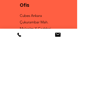
Ofis
Cubes Ankara
Çukurambar Mah.
Malcolm X Caddesi
A 1 Blok No : 16
Çankaya
Tel:
0 530 168 49 78
Fun Club
İşbirliği ve Yeni İçeriklerden
Haberdar Olmak İçin
Email