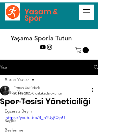
Yaşam &
Spor
Yaşama Sporla Tutun
Yazı
Bütün Yazılar
Erman Üsküdarlı
Bütün Yazılar
20 Nis 2025
0 dakikada okunur
Spor Tesisi Yöneticiliği
Kadın ve Spor
Egzersiz Beyin
https://youtu.be/B_oYUyjC3pU
Sağlık
Beslenme