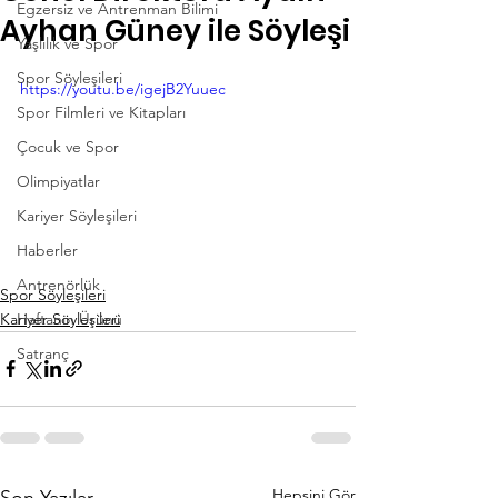
Egzersiz ve Antrenman Bilimi
Ayhan Güney ile Söyleşi
Yaşlılık ve Spor
Spor Söyleşileri
https://youtu.be/igejB2Yuuec
Spor Filmleri ve Kitapları
Çocuk ve Spor
Olimpiyatlar
Kariyer Söyleşileri
Haberler
Antrenörlük
Spor Söyleşileri
Kariyer Söyleşileri
Haftanın Ürünü
Satranç
Hepsini Gör
Son Yazılar