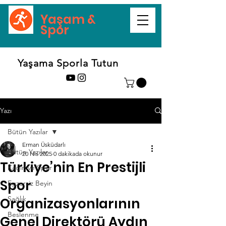
Yaşam &
Spor
Yaşama Sporla Tutun
Yazı
Bütün Yazılar
Erman Üsküdarlı
Bütün Yazılar
20 Nis 2025
0 dakikada okunur
Türkiye’nin En Prestijli
Kadın ve Spor
Spor
Egzersiz Beyin
Sağlık
Organizasyonlarının
Beslenme
Genel Direktörü Aydın