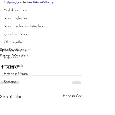
Egzersiz ve Antrenman Bilimi
https://youtu.be/NiCLvkJ1azg
Yaşlılık ve Spor
Spor Söyleşileri
Spor Filmleri ve Kitapları
Çocuk ve Spor
Olimpiyatlar
Spor Söyleşileri
Kariyer Söyleşileri
Kariyer Söyleşileri
Haberler
Antrenörlük
Haftanın Ürünü
Satranç
Hepsini Gör
Son Yazılar