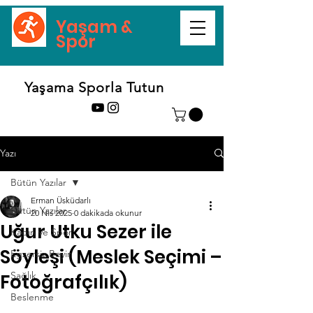
Yaşam &
Spor
Yaşama Sporla Tutun
Yazı
Bütün Yazılar
Erman Üsküdarlı
Bütün Yazılar
20 Nis 2025
0 dakikada okunur
Uğur Utku Sezer ile
Kadın ve Spor
Söyleşi (Meslek Seçimi –
Egzersiz Beyin
Sağlık
Fotoğrafçılık)
Beslenme