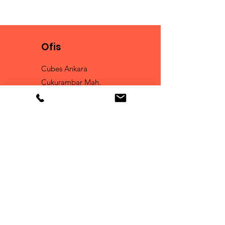
Ofis
Cubes Ankara
Çukurambar Mah.
Malcolm X Caddesi
A 1 Blok No : 16
Çankaya
Tel:
0 530 168 49 78
Fun Club
İşbirliği ve Yeni İçeriklerden