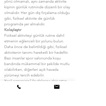
yönü olmamalı, aynı zamanda aktivite 
kişinin günlük rutininde düzenli bir olay 
olmalıdır. Her gün diş fırçalama olduğu 
gibi, fiziksel aktivite de günlük 
programda yer almalıdır.
Kolaylaştır
Fiziksel aktiviteyi günlük rutine dahil 
etmenin eğlenceli bir yolunu bulun. 
Daha önce de belirtildiği gibi, fiziksel 
aktivitenin tanımı hareketli bir hedeftir. 
Bazı insanlar spor salonunda koşu 
bandında mükemmel bir şekilde mutlu 
olabilirken, diğerleri açık havada 
yürümeyi tercih edebilir.
Yeşil egzersizin” faydalarına dair artan 
sayıda kanıt var, yani, stres azaltma ve 
rahatlama faydaları için doğaya maruz 
kalırken aynı zamanda fiziksel 
aktiviteleri benimsemenin sinerjik bir 