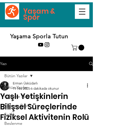
Yaşam &
Spor
Yaşama Sporla Tutun
Yazı
Bütün Yazılar
Erman Üsküdarlı
Bütün Yazılar
19 Nis 2025
6 dakikada okunur
Yaşlı Yetişkinlerin
Kadın ve Spor
Bilişsel Süreçlerinde
Egzersiz Beyin
Sağlık
Fiziksel Aktivitenin Rolü
Beslenme