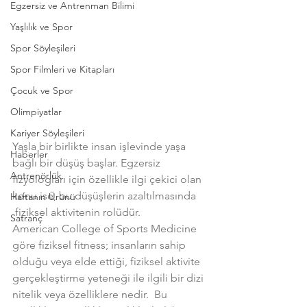
Egzersiz ve Antrenman Bilimi
Yaşlılık ve Spor
Spor Söyleşileri
Spor Filmleri ve Kitapları
Çocuk ve Spor
Olimpiyatlar
Kariyer Söyleşileri
Yaşla bir birlikte insan işlevinde yaşa 
Haberler
bağlı bir düşüş başlar. Egzersiz 
Antrenörlük
fizyologları için özellikle ilgi çekici olan 
konu ise, bu düşüşlerin azaltılmasında 
Haftanın Ürünü
 fiziksel aktivitenin rolüdür.
Satranç
American College of Sports Medicine 
göre fiziksel fitness; insanların sahip 
olduğu veya elde ettiği, fiziksel aktivite 
gerçekleştirme yeteneği ile ilgili bir dizi 
nitelik veya özelliklere nedir.  Bu 