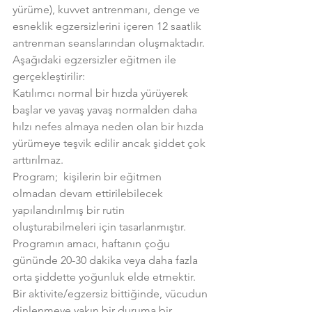
yürüme), kuvvet antrenmanı, denge ve 
esneklik egzersizlerini içeren 12 saatlik 
antrenman seanslarından oluşmaktadır.
Aşağıdaki egzersizler eğitmen ile 
gerçekleştirilir:
Katılımcı normal bir hızda yürüyerek 
başlar ve yavaş yavaş normalden daha 
hılzı nefes almaya neden olan bir hızda 
yürümeye teşvik edilir ancak şiddet çok 
arttırılmaz.
Program;  kişilerin bir eğitmen 
olmadan devam ettirilebilecek 
yapılandırılmış bir rutin 
oluşturabilmeleri için tasarlanmıştır.
Programın amacı, haftanın çoğu 
gününde 20-30 dakika veya daha fazla 
orta şiddette yoğunluk elde etmektir.
Bir aktivite/egzersiz bittiğinde, vücudun 
dinlenmeye yakın bir duruma bir 