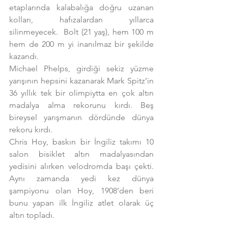
etaplarında kalabalığa doğru uzanan 
kolları, hafızalardan yıllarca 
silinmeyecek.  Bolt (21 yaş), hem 100 m 
hem de 200 m yi inanılmaz bir şekilde 
kazandı.
Michael Phelps, girdiği sekiz yüzme 
yarışının hepsini kazanarak Mark Spitz’in 
36 yıllık tek bir olimpiytta en çok altın 
madalya alma rekorunu kırdı. Beş 
bireysel yarışmanın dördünde dünya 
rekoru kırdı.
Chris Hoy, baskın bir İngiliz takımı 10 
salon bisiklet altın madalyasından 
yedisini alırken velodromda başı çekti. 
Aynı zamanda yedi kez dünya 
şampiyonu olan Hoy, 1908’den beri 
bunu yapan ilk İngiliz atlet olarak üç 
altın topladı.