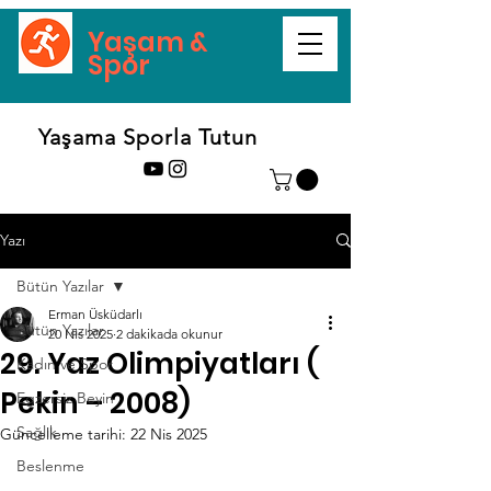
Yaşam &
Spor
Yaşama Sporla Tutun
Yazı
Bütün Yazılar
Erman Üsküdarlı
Bütün Yazılar
20 Nis 2025
2 dakikada okunur
29. Yaz Olimpiyatları (
Kadın ve Spor
Pekin – 2008)
Egzersiz Beyin
Sağlık
Güncelleme tarihi:
22 Nis 2025
Beslenme