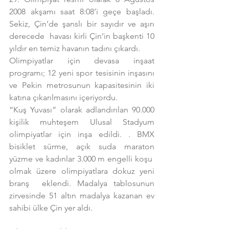
2008 akşamı saat 8:08’i geçe başladı. 
Sekiz, Çin’de şanslı bir sayıdır ve aşırı 
derecede  havası kirli Çin’in başkenti 10 
yıldır en temiz havanın tadını çıkardı.
Olimpiyatlar için devasa inşaat 
programı; 12 yeni spor tesisinin inşasını 
ve Pekin metrosunun kapasitesinin iki 
katına çıkarılmasını içeriyordu.
“Kuş Yuvası” olarak adlandırılan 90.000 
kişilik muhteşem Ulusal Stadyum 
olimpiyatlar için inşa edildi. . BMX 
bisiklet sürme, açık suda maraton 
yüzme ve kadınlar 3.000 m engelli koşu  
olmak üzere olimpiyatlara dokuz yeni 
branş  eklendi. Madalya tablosunun 
zirvesinde 51 altın madalya kazanan ev 
sahibi ülke Çin yer aldı.