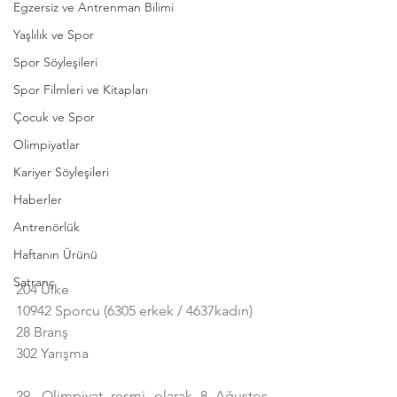
Egzersiz ve Antrenman Bilimi
Yaşlılık ve Spor
Spor Söyleşileri
Spor Filmleri ve Kitapları
Çocuk ve Spor
Olimpiyatlar
Kariyer Söyleşileri
Haberler
Antrenörlük
Haftanın Ürünü
Satranç
204 Ülke
10942 Sporcu (6305 erkek / 4637kadın)
28 Branş
302 Yarışma
29. Olimpiyat resmi olarak 8 Ağustos 