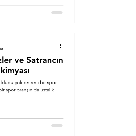
ur
zler ve Satrancın
yokimyası
olduğu çok önemli bir spor