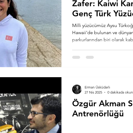
Zafer: Kaiwi Ka
Genç Türk Yüzü
Milli yüzücümüz Aysu Türkoğl
Hawaii'de bulunan ve dünyanı
parkurlarından biri olarak kabu
Erman Üsküdarlı
27 Nis 2025
0 dakikada okun
Özgür Akman S
Antrenörlüğü