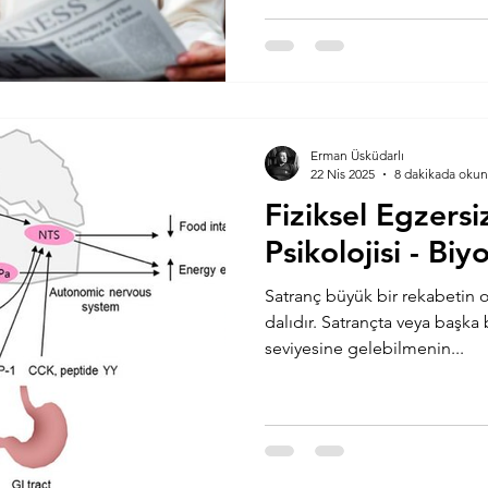
Erman Üsküdarlı
22 Nis 2025
8 dakikada okun
Fiziksel Egzersi
Psikolojisi - Bi
Satranç büyük bir rekabetin 
dalıdır. Satrançta veya başka bir spor branşın da ustalık
seviyesine gelebilmenin...