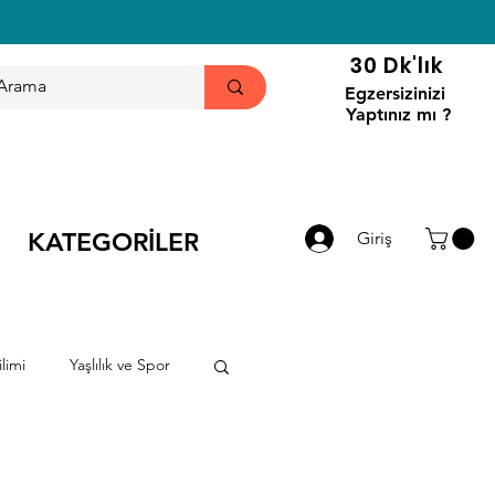
30 Dk'lık
Egzersizinizi
Yaptınız mı ?
KATEGORİLER
Giriş
limi
Yaşlılık ve Spor
ri
Haberler