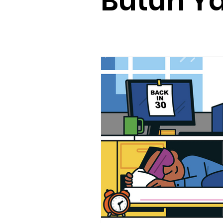
Bütün Ya
Antrenörlük
Haftanın Ürünü