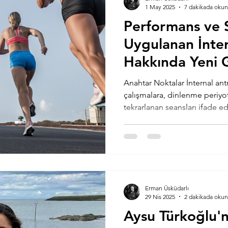
1 May 2025
7 dakikada okun
Performans ve S
Uygulanan İnte
Hakkında Yeni 
Anahtar Noktalar İnternal an
çalışmalara, dinlenme periyotl
tekrarlanan seansları ifade ed
Erman Üsküdarlı
29 Nis 2025
2 dakikada okun
Aysu Türkoğlu'n