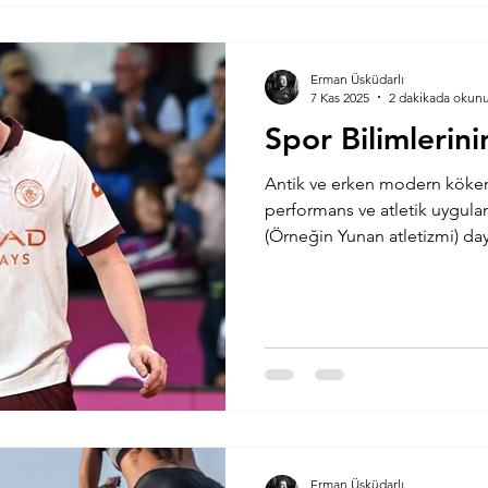
Erman Üsküdarlı
7 Kas 2025
2 dakikada okun
Spor Bilimlerin
Antik ve erken modern kökenler: İnsan ha
performans ve atletik uygula
(Örneğin Yunan atletizmi) da
bilimi bir bilimsel disiplin olarak 19. ve özellikle 20. yüzyıl
başlarında şekillenmeye başl
çalışmalar solunum, metabo
ölçümlerine odaklandı. Kilomet
fizyolojisi: Modern egzersiz fizyolojisinin kuramsal
temelinde Archibald Vivian Hi
Erman Üsküdarlı