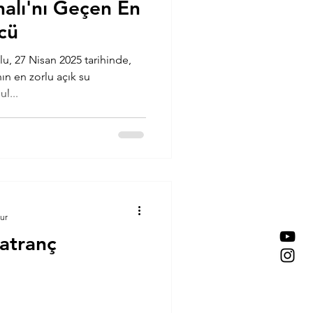
nalı'nı Geçen En
cü
u, 27 Nisan 2025 tarihinde,
n en zorlu açık su
l...
ur
atranç