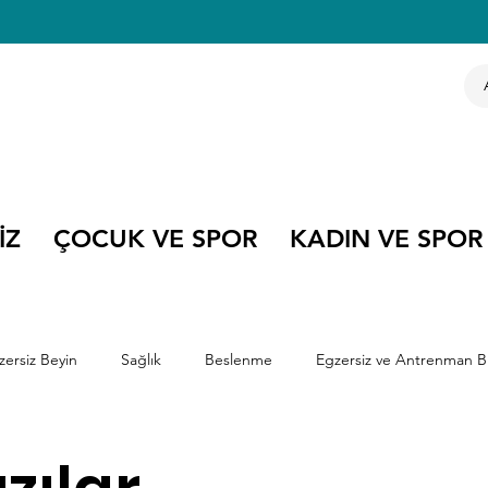
İZ
ÇOCUK VE SPOR
KADIN VE SPOR
zersiz Beyin
Sağlık
Beslenme
Egzersiz ve Antrenman Bi
e Kitapları
Çocuk ve Spor
Olimpiyatlar
Kariyer Söyleşile