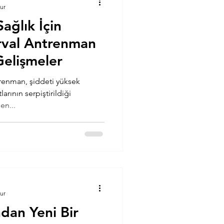
ur
ağlık İçin
rval Antrenman
Gelişmeler
trenman, şiddeti yüksek
arının serpiştirildiği
en...
ur
dan Yeni Bir