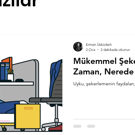
zılar
Satranç
Erman Üsküdarlı
2 Oca
2 dakikada okunur
Mükemmel Şeke
Zaman, Nerede
Uyku, şekerlemenin faydaları