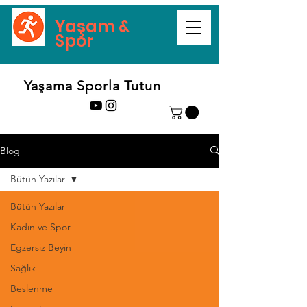
Yaşam &
Spor
Yaşama Sporla Tutun
Blog
Bütün Yazılar
Bütün Yazılar
Kadın ve Spor
Egzersiz Beyin
Sağlık
Beslenme