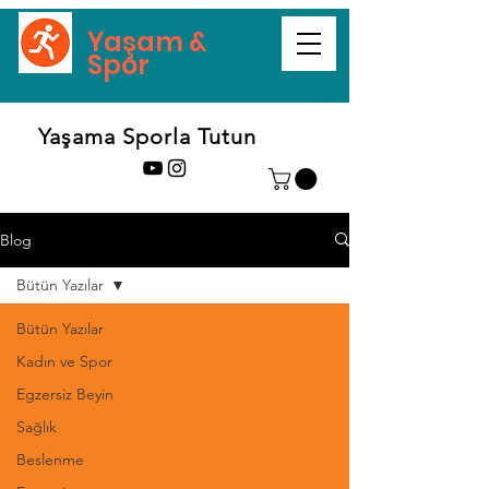
Yaşam &
Spor
Yaşama Sporla Tutun
Blog
Bütün Yazılar
Bütün Yazılar
Kadın ve Spor
Egzersiz Beyin
Sağlık
Beslenme