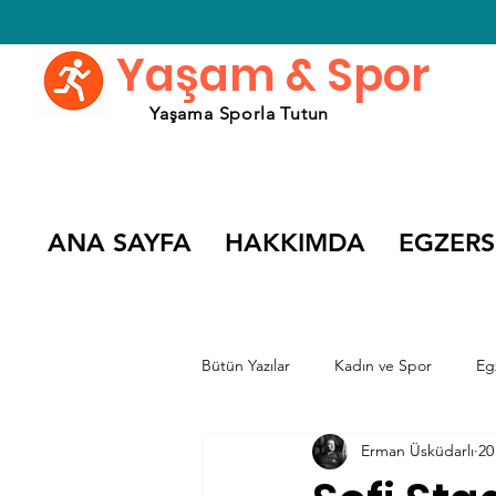
Yaşam & Spor
Yaşama Sporla Tutun
ANA SAYFA
HAKKIMDA
EGZERS
Bütün Yazılar
Kadın ve Spor
Eg
Erman Üsküdarlı
20
Spor Söyleşileri
Spor Filmleri v