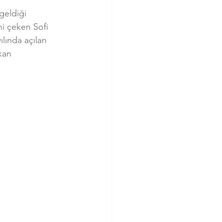
geldiği 
ni çeken Sofi 
lında açılan 
kan 