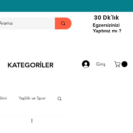
30 Dk'lık
Egzersizinizi
Yaptınız mı ?
KATEGORİLER
Giriş
limi
Yaşlılık ve Spor
ri
Haberler