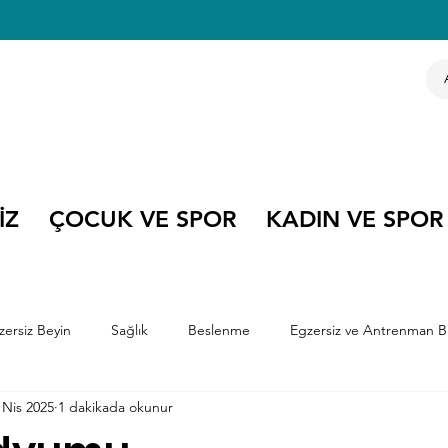
İZ
ÇOCUK VE SPOR
KADIN VE SPOR
zersiz Beyin
Sağlık
Beslenme
Egzersiz ve Antrenman Bi
 Nis 2025
1 dakikada okunur
e Kitapları
Çocuk ve Spor
Olimpiyatlar
Kariyer Söyleşile