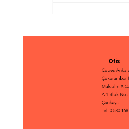
Aysu Türkoğlu'ndan Yeni
Bir Zafer: Kaiwi Kanalı'nı
Geçen En Genç Türk
Yüzücü
Ofis
Cubes Ankar
Çukurambar 
Malcolm X C
A 1 Blok No :
Çankaya
Tel: 0 530 168