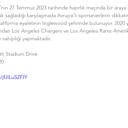
’nın 27 Temmuz 2023 tarihinde hazırlık maçında bir araya 
ük sağladığı karşılaşmada Avrupa’lı sporseverlerin dikkati
ifornia eyaletinin Inglewood şehrinde bulunuyor. 2020 yı
ndan Los Angeles Chargers ve Los Angeles Rams Ameri
v sahipliği yapmaktadır.
th Stadium Drive
20
/jfJILuSZFIY