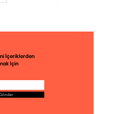
ümüz Teknolojisi
run Neresinde
eni İçeriklerden
ak İçin
Gönder