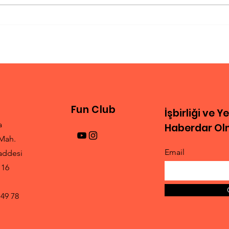
Instagram Videolarını
Gün
Youtube Formatına
Spo
Çevirme
Fun Club
İşbirliği ve Y
a
Haberdar Olm
Mah.
Email
addesi
 16
 49 78