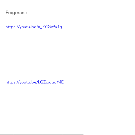
Fragman : 
https://youtu.be/x_7YlGv9u1g
https://youtu.be/kGZjouuqY4E