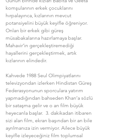
Günün birinde kızları Babita ve Geeta 
komşularının erkek çocuklarını 
hırpalayınca, kızlarının mevcut 
potansiyelini büyük keyifle öğreniyor. 
Onları bir erkek gibi güreş 
müsabakalarına hazırlamaya başlar. 
Mahavir’in gerçekleştiremediği 
hayallerini gerçekleştirmek, artık 
kızlarının elindedir.
Kahvede 1988 Seul Olimpiyatlarını 
televizyondan izlerken Hindistan Güreş 
Federasyonunun sporculara yatırım 
yapmadığından bahseden Khan’a sözlü 
bir sataşma gelir ve o an film büyük 
heyecanla başlar.  3. dakikadan itibaren 
sizi alan film, ekran başından bir an bile 
ayrılmanıza izin vermiyor. Ailece büyük 
keyifle izleyeceğiniz film toplumsal 