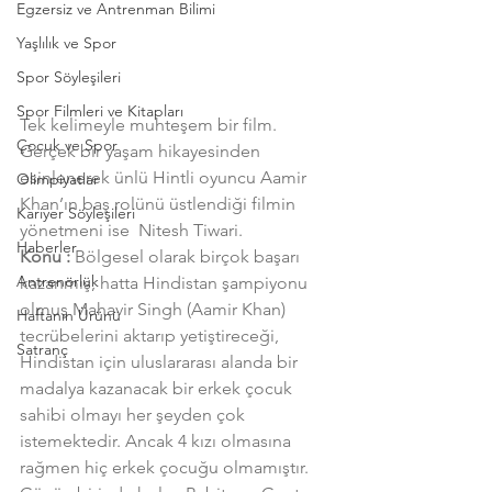
Egzersiz ve Antrenman Bilimi
Yaşlılık ve Spor
Spor Söyleşileri
Spor Filmleri ve Kitapları
Tek kelimeyle muhteşem bir film. 
Çocuk ve Spor
Gerçek bir yaşam hikayesinden 
esinlenerek ünlü Hintli oyuncu Aamir 
Olimpiyatlar
Khan’ın baş rolünü üstlendiği filmin 
Kariyer Söyleşileri
yönetmeni ise  Nitesh Tiwari.
Haberler
Konu :
 Bölgesel olarak birçok başarı 
Antrenörlük
kazanmış, hatta Hindistan şampiyonu 
olmuş Mahavir Singh (Aamir Khan) 
Haftanın Ürünü
tecrübelerini aktarıp yetiştireceği, 
Satranç
Hindistan için uluslararası alanda bir 
madalya kazanacak bir erkek çocuk 
sahibi olmayı her şeyden çok 
istemektedir. Ancak 4 kızı olmasına 
rağmen hiç erkek çocuğu olmamıştır. 