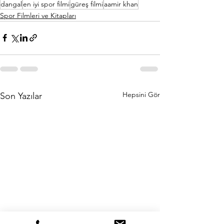
dangal
en iyi spor filmi
güreş filmi
aamir khan
Spor Filmleri ve Kitapları
Hepsini Gör
Son Yazılar