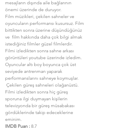
mesajların dışında aile bağlarının 
önemi üzerinde de duruyor.
Film müzikleri, çekilen sahneler ve 
oyuncuların performansı kusursuz. Film 
bittikten sonra üzerine düşündüğünüz 
ve  film hakkında daha çok bilgi almak 
istediğiniz filmler güzel filmlerdir.
Filmi izledikten sonra sahne arkası 
görüntüleri youtube üzerinde izledim. 
Oyuncular altı boy boyunca çok üst 
seviyede antrenman yaparak 
performanslarını sahneye koymuşlar. 
 Çekilen güreş sahneleri olağanüstü. 
Filmi izledikten sonra hiç güreş 
sporuna ilgi duymayan kişilerin 
televizyonda bir güreş müsabakası 
gördüklerinde takip edeceklerine 
eminim.
IMDB Puan :
 8.7