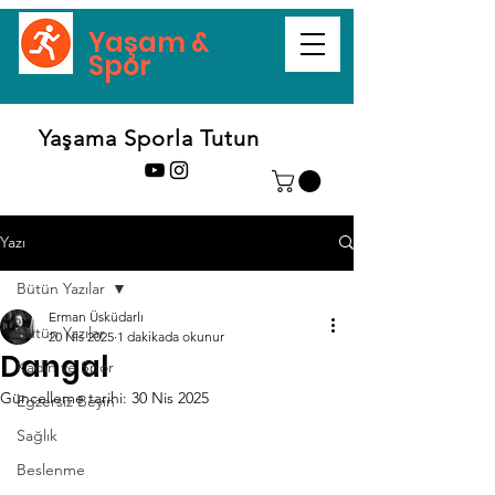
Yaşam &
Spor
Yaşama Sporla Tutun
Yazı
Bütün Yazılar
Erman Üsküdarlı
Bütün Yazılar
20 Nis 2025
1 dakikada okunur
Dangal
Kadın ve Spor
Güncelleme tarihi:
30 Nis 2025
Egzersiz Beyin
Sağlık
Beslenme